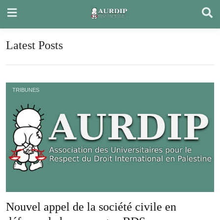
Skip
to
content
Latest Posts
TRIBUNES
Nouvel appel de la société civile en