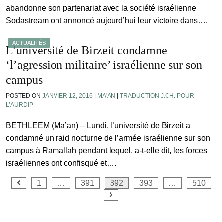
abandonne son partenariat avec la société israélienne
Sodastream ont annoncé aujourd’hui leur victoire dans….
ACTUALITÉS
L’université de Birzeit condamne
‘l’agression militaire’ israélienne sur son
campus
POSTED ON
JANVIER 12, 2016
|
MA'AN
|
TRADUCTION J.CH. POUR
L’AURDIP
BETHLEEM (Ma’an) – Lundi, l’université de Birzeit a
condamné un raid nocturne de l’armée israélienne sur son
campus à Ramallah pendant lequel, a-t-elle dit, les forces
israéliennes ont confisqué et….
Pagination
1
…
391
392
393
…
510
des
publications