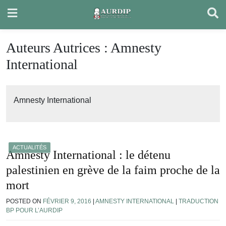
Skip
to
content
Auteurs Autrices :
Amnesty
International
Amnesty International
ACTUALITÉS
Amnesty International : le détenu
palestinien en grève de la faim proche de la
mort
POSTED ON
FÉVRIER 9, 2016
|
AMNESTY INTERNATIONAL
|
TRADUCTION
BP POUR L’AURDIP