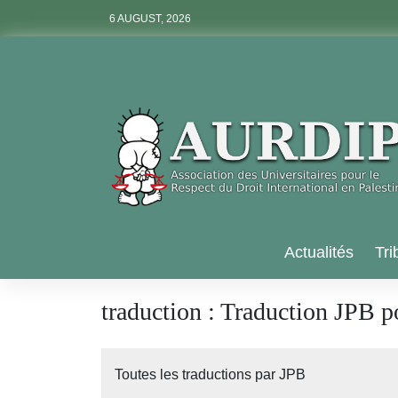
Skip
6 AUGUST, 2026
to
content
Aurdip
Actualités
Tri
traduction :
Traduction JPB 
Toutes les traductions par JPB