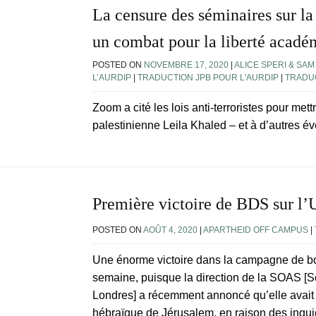
La censure des séminaires sur l
un combat pour la liberté acadé
POSTED ON
NOVEMBRE 17, 2020
|
ALICE SPERI & SAM
L’AURDIP
|
TRADUCTION JPB POUR L'AURDIP
|
TRADUC
Zoom a cité les lois anti-terroristes pour met
palestinienne Leila Khaled – et à d’autres é
Première victoire de BDS sur l
POSTED ON
AOÛT 4, 2020
|
APARTHEID OFF CAMPUS
|
Une énorme victoire dans la campagne de boy
semaine, puisque la direction de la SOAS [Sc
Londres] a récemment annoncé qu’elle avait m
hébraïque de Jérusalem, en raison des inqu