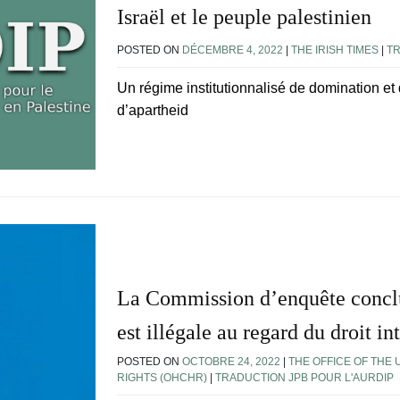
Israël et le peuple palestinien
POSTED ON
DÉCEMBRE 4, 2022
|
THE IRISH TIMES
|
TR
Un régime institutionnalisé de domination et
d’apartheid
La Commission d’enquête conclu
est illégale au regard du droit in
POSTED ON
OCTOBRE 24, 2022
|
THE OFFICE OF THE
RIGHTS (OHCHR)
|
TRADUCTION JPB POUR L'AURDIP