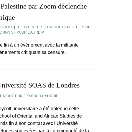
a Palestine par Zoom déclenche
mique
 BIDDLE
|
THE INTERCEPT
|
TRADUCTION J.CH. POUR
TION SF POUR L’AURDIP
tre fin à un événement avec la militante
vénements critiquant sa censure.
’Université SOAS de Londres
TRADUCTION JPB POUR L'AURDIP
cott universitaire a été obtenue cette
hool of Oriental and African Studies de
is fin à son contrat avec l’Université
iétudes soulevées par la communauté de la