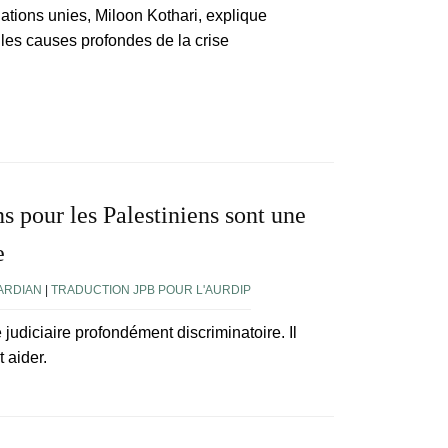
tions unies, Miloon Kothari, explique
r les causes profondes de la crise
ns pour les Palestiniens sont une
e
ARDIAN
|
TRADUCTION JPB POUR L'AURDIP
udiciaire profondément discriminatoire. Il
 aider.