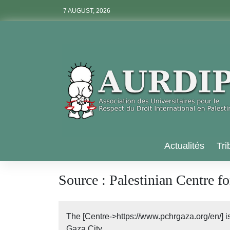
Skip
7 AUGUST, 2026
to
content
Aurdip
Actualités
Tri
Source :
Palestinian Centre 
The [Centre->https://www.pchrgaza.org/en/] i
Gaza City.