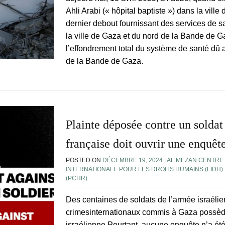
Ahli Arabi (« hôpital baptiste ») dans la vill
dernier debout fournissant des services de sa
la ville de Gaza et du nord de la Bande de Ga
l’effondrement total du système de santé dû 
de la Bande de Gaza.
Plainte déposée contre un soldat 
française doit ouvrir une enquêt
POSTED ON
DÉCEMBRE 19, 2024
|
AL MEZAN CENTRE
INTERNATIONALE POUR LES DROITS HUMAINS (FIDH)
(PCHR)
Des centaines de soldats de l’armée israéli
crimesinternationaux commis à Gaza possède
israélienne.Pourtant, aucune enquête n’a ét