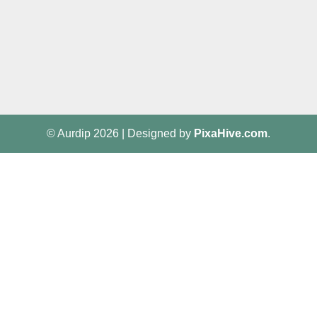
© Aurdip 2026
|
Designed by
PixaHive.com
.