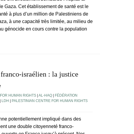
e de Gaza. Cet établissement de santé est le
nté à plus d’un million de Palestiniens de
za, à une capacité très limitée, au milieu de
au génocide en cours contre la population
franco-israélien : la justice
e
 FOR HUMAN RIGHTS
|
AL-HAQ
|
FÉDÉRATION
|
LDH
|
PALESTINIAN CENTRE FOR HUMAN RIGHTS
enne potentiellement impliqué dans des
nt une double citoyenneté franco-
é ouverte en France jusqu’à présent. Nos