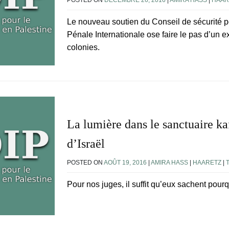
POSTED ON
DÉCEMBRE 26, 2016
|
AMIRA HASS
|
HAAR
Le nouveau soutien du Conseil de sécurité po
Pénale Internationale ose faire le pas d’un 
colonies.
La lumière dans le sanctuaire k
d’Israël
POSTED ON
AOÛT 19, 2016
|
AMIRA HASS
|
HAARETZ
|
Pour nos juges, il suffit qu’eux sachent pour