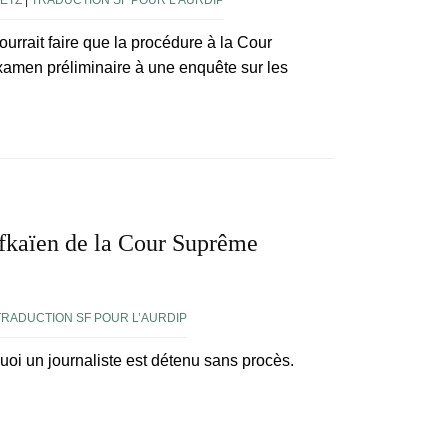
ETZ
|
TRADUCTION SF POUR L’AURDIP
urrait faire que la procédure à la Cour
examen préliminaire à une enquête sur les
afkaïen de la Cour Suprême
TRADUCTION SF POUR L’AURDIP
quoi un journaliste est détenu sans procès.