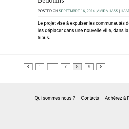
Bédouins
POSTED ON
SEPTEMBRE 16, 2014
|
AMIRA HASS
|
HAA
Le projet vise à expulser les communautés des
les déplacer dans une nouvelle ville, dans la
tribus.
1
…
7
8
9
Qui sommes nous ?
Contacts
Adhérez à 