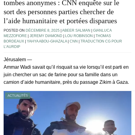
tombes anonymes : CNN enquête sur le
sort des personnes parties chercher de
l’aide humanitaire et portées disparues
POSTED ON
DÉCEMBRE 8, 2025
|
ABEER SALMAN
|
GIANLUCA
MEZZOFIORE
|
JEREMY DIAMOND
|
LOU ROBINSON
|
THOMAS
BORDEAUX
|
YAHYA ABOU-GHAZALA
|
CNN
|
TRADUCTION CG POUR
L’AURDIP
Jérusalem —
Ammar Wadi savait qu’il risquait sa vie lorsqu’il est parti en
juin chercher un sac de farine pour sa famille dans un
camion d’aide humanitaire, près du passage Zikim à Gaza.
ACTUALITÉS