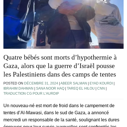
Quatre bébés sont morts d’hypothermie à
Gaza, alors que la guerre d’Israël pousse
les Palestiniens dans des camps de tentes
POSTED ON
DÉCEMBRE 31, 2024
|
ABEER SALMAN
|
EYAD KOURDI
|
IBRAHIM DAHMAN
|
SANA NOOR HAQ
|
TAREQ EL HILOU
|
CNN
|
TRADUCTION CG POUR L’AURDIP
Un nouveau-né est mort de froid dans le campement de
tentes d’Al-Mawasi, dans le sud de Gaza, a annoncé
mercredi un responsable de la santé, soulignant les dures
épreuves pour leur survie auxquelles sont confrontés les