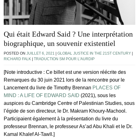
Qui était Edward Said ? Une interprétation
biographique, un souvenir existentiel
POSTED ON
JUILLET 6, 2021
|
GLOBAL JUSTICE IN THE 21ST CENTURY
|
RICHARD FALK
|
TRADUCTION SM POUR L'AURDIP
[Note introductive : Ce billet est une version réécrite des
Remarques du 30 juin 2021 lors de la rencontre pour le
Lancement du livre de Timothy Brennan
PLACES OF
MIND : A LIFE OF EDWARD SAID
(2021), sous les
auspices du Cambridge Centre of Palestinian Studies, sous
l’égide de son directeur, le Dr. Makram Khoury-Machool.
Participaient également à la présentation du livre du
professeur Brennan, le professeur As’ad Abu Khali et le Dr.
Kamal Khalef Al-Tawll.]