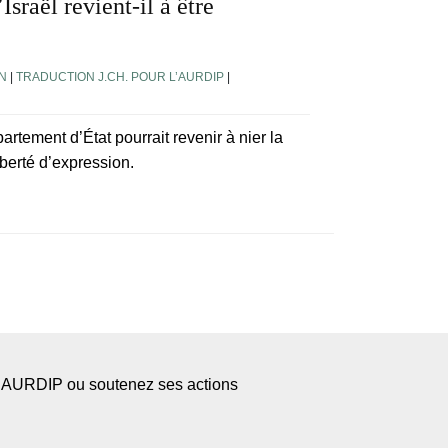
Israël revient-il à être
N
|
TRADUCTION J.CH. POUR L’AURDIP
|
artement d’État pourrait revenir à nier la
iberté d’expression.
l’AURDIP ou soutenez ses actions