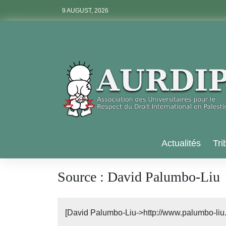
Skip
9 AUGUST, 2026
to
content
Aurdip
Actualités
Tri
Source :
David Palumbo-Liu
[David Palumbo-Liu->http://www.palumbo-liu.co