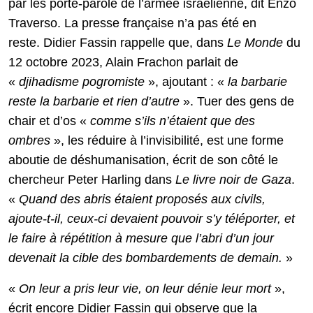
par les porte-parole de l’armée israélienne, dit Enzo
Traverso. La presse française n’a pas été en
reste. Didier Fassin rappelle que, dans
Le Monde
du
12 octobre 2023, Alain Frachon parlait de
«
djihadisme pogromiste
», ajoutant : «
la barbarie
reste la barbarie et rien d’autre
». Tuer des gens de
chair et d’os «
comme s’ils n’étaient que des
ombres
», les réduire à l’invisibilité, est une forme
aboutie de déshumanisation, écrit de son côté le
chercheur Peter Harling dans
Le livre noir de Gaza
.
«
Quand des abris étaient proposés aux civils,
ajoute-t-il, ceux-ci devaient pouvoir s’y téléporter, et
le faire à répétition à mesure que l’abri d’un jour
devenait la cible des bombardements de demain.
»
«
On leur a pris leur vie, on leur dénie leur mort
»,
écrit encore Didier Fassin qui observe que la