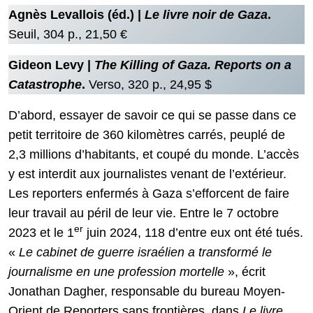
Agnès Levallois (éd.) |
Le livre noir de Gaza
.
Seuil, 304 p., 21,50 €
Gideon Levy |
The Killing of Gaza. Reports on a
Catastrophe
.
Verso, 320 p., 24,95 $
D’abord, essayer de savoir ce qui se passe dans ce
petit territoire de 360 kilomètres carrés, peuplé de
2,3 millions d’habitants, et coupé du monde. L’accès
y est interdit aux journalistes venant de l’extérieur.
Les reporters enfermés à Gaza s’efforcent de faire
leur travail au péril de leur vie. Entre le 7 octobre
er
2023 et le 1
juin 2024, 118 d’entre eux ont été tués.
«
Le cabinet de guerre israélien a transformé le
journalisme en une profession mortelle
», écrit
Jonathan Dagher, responsable du bureau Moyen-
Orient de Reporters sans frontières, dans
Le livre