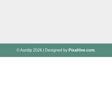
© Aurdip 2026
|
Designed by
PixaHive.com
.