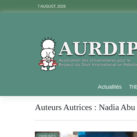
Skip
7 AUGUST, 2026
to
content
Aurdip
Actualités
Tri
Auteurs Autrices :
Nadia Abu 
TRIBUNES