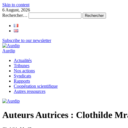
Skip to content
6 August, 2026
Rechercher…
Subscribe to our newsletter
Aurdip
Actualités
Tribunes
Nos actions
Syndicats
Rapports
Coopération scientifique
Autres ressources
Auteurs Autrices :
Clothilde Mr