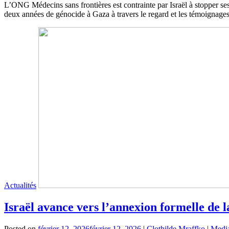
L’ONG Médecins sans frontières est contrainte par Israël à stopper ses a
deux années de génocide à Gaza à travers le regard et les témoignages
Actualités
Israël avance vers l’annexion formelle de l
Posted on
février 12, 2026
février 12, 2026
|
Clothilde Mraffko
|
Media