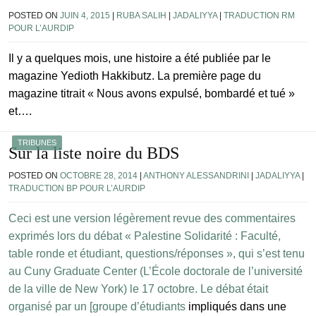
POSTED ON
JUIN 4, 2015
|
RUBA SALIH
|
JADALIYYA
|
TRADUCTION RM
POUR L’AURDIP
Il y a quelques mois, une histoire a été publiée par le
magazine Yedioth Hakkibutz. La première page du
magazine titrait « Nous avons expulsé, bombardé et tué »
et….
TRIBUNES
Sur la liste noire du BDS
POSTED ON
OCTOBRE 28, 2014
|
ANTHONY ALESSANDRINI
|
JADALIYYA
|
TRADUCTION BP POUR L’AURDIP
Ceci est une version légèrement revue des commentaires
exprimés lors du débat « Palestine Solidarité : Faculté,
table ronde et étudiant, questions/réponses », qui s’est tenu
au Cuny Graduate Center (L’École doctorale de l’université
de la ville de New York) le 17 octobre. Le débat était
organisé par un [groupe d’étudiants
impliqués dans une