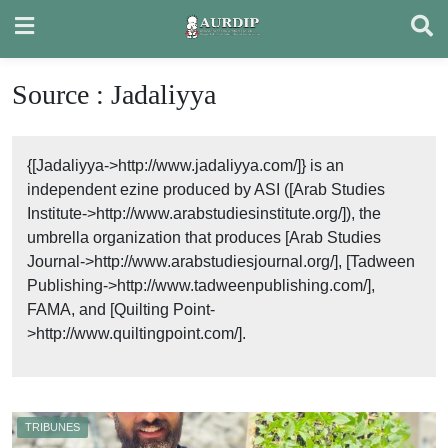
Skip
to
content
Source :
Jadaliyya
{[Jadaliyya->http://www.jadaliyya.com/]} is an
independent ezine produced by ASI ([Arab Studies
Institute->http://www.arabstudiesinstitute.org/]), the
umbrella organization that produces [Arab Studies
Journal->http://www.arabstudiesjournal.org/], [Tadween
Publishing->http://www.tadweenpublishing.com/],
FAMA, and [Quilting Point-
>http://www.quiltingpoint.com/].
TRIBUNES