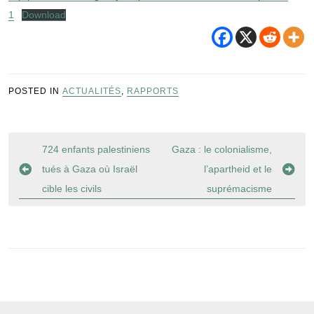
1
Download
POSTED IN
ACTUALITÉS
,
RAPPORTS
Navigation
724 enfants palestiniens
Gaza : le colonialisme,
de
tués à Gaza où Israël
l’apartheid et le
l’article
cible les civils
suprémacisme