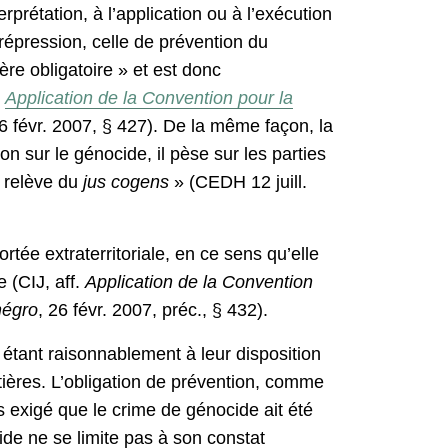
erprétation, à l’application ou à l’exécution
e répression, celle de prévention du
ère obligatoire » et est donc
.
A
pplication de la Convention pour la
26 févr. 2007, § 427). De la même façon, la
n sur le génocide, il pèse sur les parties
n relève du
jus cogens
» (CEDH 12 juill.
tée extraterritoriale, en ce sens qu’elle
 (CIJ, aff.
Application de la Convention
négro
, 26 févr. 2007, préc., § 432).
s étant raisonnablement à leur disposition
tières. L’obligation de prévention, comme
s exigé que le crime de génocide ait été
cide ne se limite pas à son constat