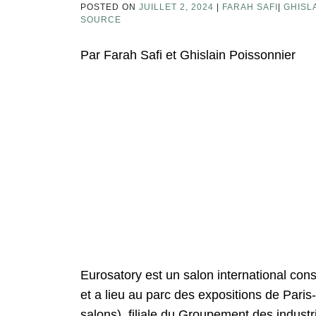
POSTED ON
JUILLET 2, 2024
|
FARAH SAFI
|
GHISL
SOURCE
Par Farah Safi et Ghislain Poissonnier
Eurosatory est un salon international consa
et a lieu au parc des expositions de Pari
salons), filiale du Groupement des industr