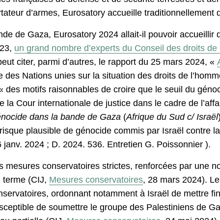
rtateur d’armes, Eurosatory accueille traditionnellement
nde de Gaza, Eurosatory 2024 allait-il pouvoir accueillir
023,
un grand nombre d’experts du Conseil des droits de
ut citer, parmi d’autres, le rapport du 25 mars 2024, «
es Nations unies sur la situation des droits de l’homme 
 « des motifs raisonnables de croire que le seuil du génoci
la Cour internationale de justice dans le cadre de l’aff
génocide dans la bande de Gaza
(
Afrique du Sud c/ Israël
un risque plausible de génocide commis par Israël contre 
6 janv. 2024 ; D. 2024. 536. Entretien G. Poissonnier
).
des mesures conservatoires strictes, renforcées par une
n terme (CIJ,
Mesures conservatoires
, 28 mars 2024). Le
servatoires, ordonnant notamment à Israël de mettre fin 
susceptible de soumettre le groupe des Palestiniens de G