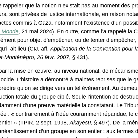
, de rappeler que la notion n’existait pas au moment des 
eurs, sont privées de justice internationale, en raison n
s actes commis à Gaza, notamment l’existence d’un possib
 Monde
, 21 mai 2024). En outre, comme l’a rappelé la Cou
sément pour objet d’empêcher, ou de tenter d’empêcher, l
l ait lieu (CIJ, aff.
Application de la Convention pour l
t-Monténégro, 26 févr. 2007
, § 431).
 par la mise en œuvre, au niveau national, de mécanisme
nocide. L’histoire a démontré à maintes reprises que le 
édire qu’on se dirige vers un tel évènement. Au demeura
tion totale du groupe ciblé. Seule l’intention de destructi
amment d’une preuve matérielle la constatant. Le Tribun
jugée : « contrairement à l’idée couramment répandue, le
entier » (TPIR, 2 sept. 1998,
Akayesu
, § 497). De la mê
éantissement d’un groupe en son entier : aux termes de so