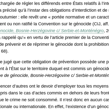
chargée de régler les différends entre États relatifs à l’int
a précisé qu’à l’instar des obligations d’interdiction et d
 coutumier : elle revêt une « portée normative et un caract
ient ou non ratifié la Convention sur le génocide (CIJ, aff
génocide, Bosnie-Herzégovine c/ Serbie-et-Monténégro
, 
ppelé qu’« en vertu de l’article premier de la Conventio
e prévenir et de réprimer le génocide dont la prohibitio
 68).
re jugé que cette obligation de prévention possède une por
t à l’État sur le territoire duquel est commis un génocide
rime de génocide, Bosnie-Herzégovine c/ Serbie-et-Monté
fluencer d’autres ont le devoir d’employer tous les moyen
pris dans le cas d’actes commis en dehors de leurs fron
que le crime ne soit consommé. Il n’est donc en aucun ca
ationale ou internationale. En effet, l’existence d’un géno