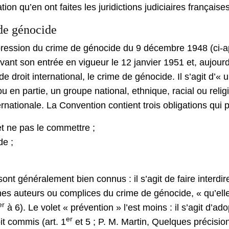
ation qu’en ont faites les juridictions judiciaires françaises
 de génocide
pression du crime de génocide du 9 décembre 1948 (ci-ap
vant son entrée en vigueur le 12 janvier 1951 et, aujourd’
e droit international, le crime de génocide. Il s’agit d’« 
u en partie, un groupe national, ethnique, racial ou religie
nationale. La Convention contient trois obligations qui pè
et ne pas le commettre ;
de ;
 sont généralement bien connus : il s’agit de faire interdi
onnes auteurs ou complices du crime de génocide, « qu’el
er
à 6). Le volet « prévention » l’est moins : il s’agit d’a
er
it commis (art. 1
et 5 ; P. M. Martin, Quelques précisio