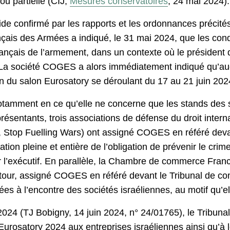
ou partielle (CIJ,
Mesures conservatoires
, 24 mai 2024).
de confirmé par les rapports et les ordonnances précités 
rançais des Armées a indiqué, le 31 mai 2024, que les cond
français de l’armement, dans un contexte où le président
. La société COGES a alors immédiatement indiqué qu’a
in du salon Eurosatory se déroulant du 17 au 21 juin 202
otamment en ce qu’elle ne concerne que les stands des so
eprésentants, trois associations de défense du droit intern
é, Stop Fuelling Wars) ont assigné COGES en référé devant
ation pleine et entière de l’obligation de prévenir le cri
’exécutif. En parallèle, la Chambre de commerce France-
r tour, assigné COGES en référé devant le Tribunal de com
 à l’encontre des sociétés israéliennes, au motif qu’ell
24 (TJ Bobigny, 14 juin 2024, n° 24/01765), le Tribunal ju
 Eurosatory 2024 aux entreprises israéliennes ainsi qu’à