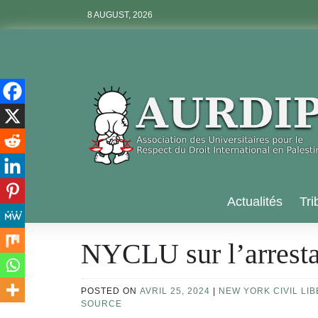
Skip
8 AUGUST, 2026
to
content
Aurdip
Actualités
Tri
NYCLU sur l’arrestat
POSTED ON
AVRIL 25, 2024
|
NEW YORK CIVIL LI
SOURCE