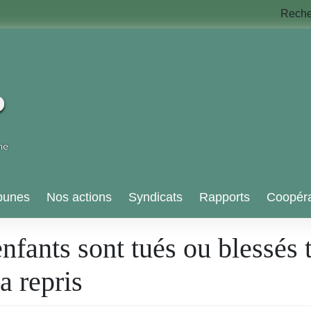
Rech
bunes
Nos actions
Syndicats
Rapports
Coopéra
fants sont tués ou blessés t
a repris