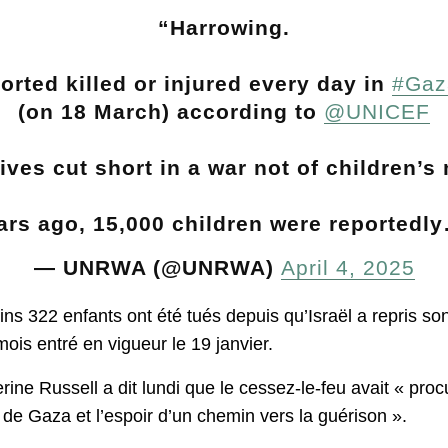
“Harrowing.
ported killed or injured every day in
#Gaz
(on 18 March) according to
@UNICEF
ives cut short in a war not of children’s
ars ago, 15,000 children were reported
— UNRWA (@UNRWA)
April 4, 2025
s 322 enfants ont été tués depuis qu’Israël a repris son
ois entré en vigueur le 19 janvier.
ine Russell a dit lundi que le cessez-le-feu avait « pr
e Gaza et l’espoir d’un chemin vers la guérison ».