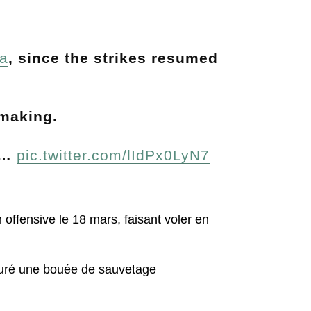
a
, since the strikes resumed
 making.
ly…
pic.twitter.com/lIdPx0LyN7
 offensive le 18 mars, faisant voler en
ocuré une bouée de sauvetage