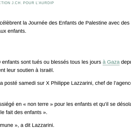
TION J.CH. POUR L’AURDIP
élèbrent la Journée des Enfants de Palestine avec des réc
aux enfants.
 enfants sont tués ou blessés tous les jours
à Gaza
depu
t leur soutien à Israël.
», a posté samedi sur X Philippe Lazzarini, chef de l’agen
e assiégé en « non terre » pour les enfants et qu’il se déso
e fait des enfants ».
une », a dit Lazzarini.