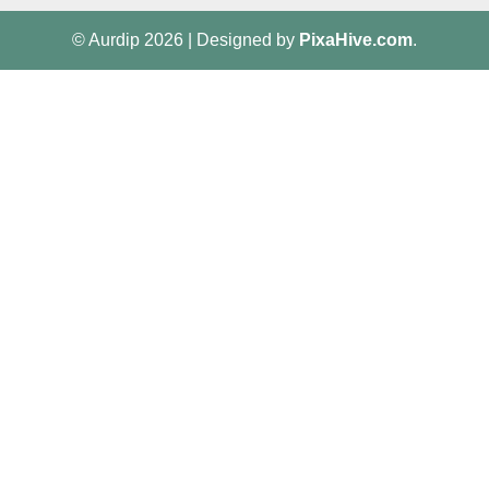
© Aurdip 2026
|
Designed by
PixaHive.com
.