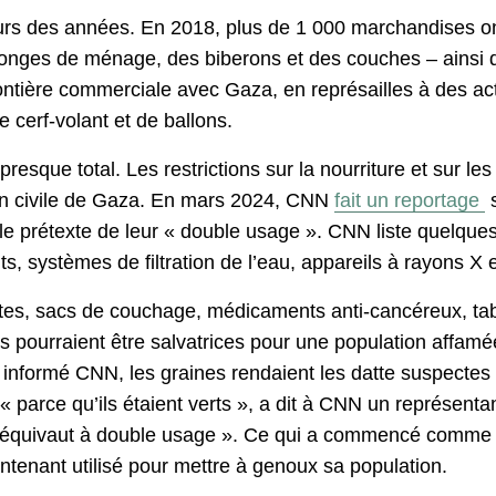
cours des années. En 2018, plus de 1 000 marchandises 
nges de ménage, des biberons et des couches – ainsi qu
frontière commerciale avec Gaza, en représailles à des a
 cerf-volant et de ballons.
presque total. Les restrictions sur la nourriture et sur 
on civile de Gaza. En mars 2024, CNN
fait un reportage
s
 prétexte de leur « double usage ». CNN liste quelques-
s, systèmes de filtration de l’eau, appareils à rayons X e
dattes, sacs de couchage, médicaments anti-cancéreux, tabl
s pourraient être salvatrices pour une population affamée
informé CNN, les graines rendaient les datte suspectes 
 parce qu’ils étaient verts », a dit à CNN un représentant
taire équivaut à double usage ». Ce qui a commencé comm
ntenant utilisé pour mettre à genoux sa population.