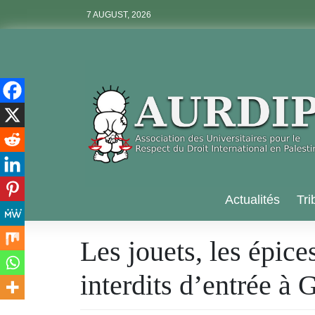
Skip
7 AUGUST, 2026
to
content
Aurdip
Actualités
Tri
Les jouets, les épice
interdits d’entrée à 