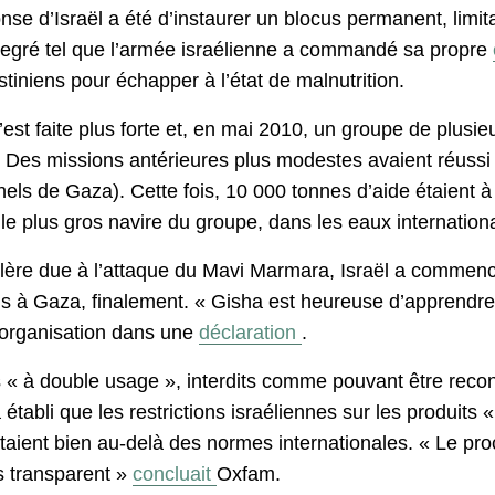
onse d’Israël a été d’instaurer un blocus permanent, li
 degré tel que l’armée israélienne a commandé sa propre
iniens pour échapper à l’état de malnutrition.
’est faite plus forte et, en mai 2010, un groupe de plusieu
us. Des missions antérieures plus modestes avaient réus
nnels de Gaza). Cette fois, 10 000 tonnes d’aide étaien
e plus gros navire du groupe, dans les eaux internationa
lère due à l’attaque du Mavi Marmara, Israël a commencé
s à Gaza, finalement. « Gisha est heureuse d’apprendre
l’organisation dans une
déclaration
.
s « à double usage », interdits comme pouvant être reconve
 établi que les restrictions israéliennes sur les produit
aient bien au-delà des normes internationales. « Le proc
as transparent »
concluait
Oxfam.