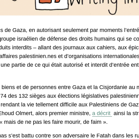
cus de Gaza, en autorisant seulement par moments l’entr
groupe israélien de défense des droits humains qui se c
uits interdits – allant des journaux aux cahiers, aux épic
aires palestinien.nes et d’organisations internationale
ne partie de ce qui était autorisé et interdit d’entrée e
e biens et de personnes entre Gaza et la Cisjordanie au
 des 132 sièges aux élections législatives palestinienn
rendant la vie tellement difficile aux Palestiniens de Ga
Ehoud Olmert, alors premier ministre,
a décrit
ainsi la st
« mais de ne pas les faire mourir, de faim ».
as s’est battu contre son adversaire le Fatah dans les 