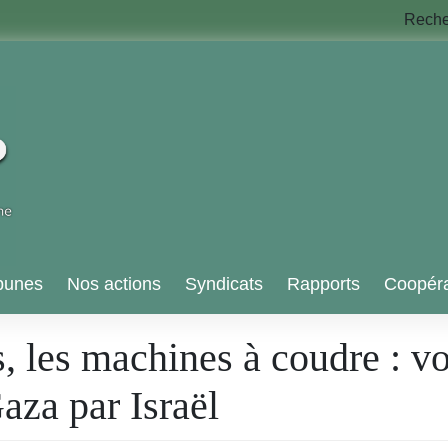
Rech
bunes
Nos actions
Syndicats
Rapports
Coopéra
s, les machines à coudre : vo
Gaza par Israël