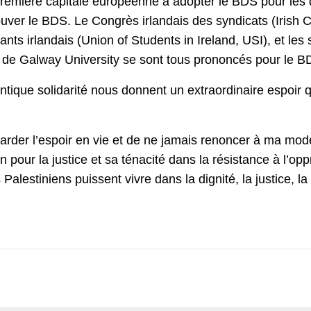
remière capitale européenne à adopter le BDS pour les dr
rouver le BDS. Le Congrès irlandais des syndicats (Irish
nts irlandais (Union of Students in Ireland, USI), et les 
t de Galway University se sont tous prononcés pour le B
ntique solidarité nous donnent un extraordinaire espoir q
rder l’espoir en vie et de ne jamais renoncer à ma modes
n pour la justice et sa ténacité dans la résistance à l’opp
alestiniens puissent vivre dans la dignité, la justice, la p