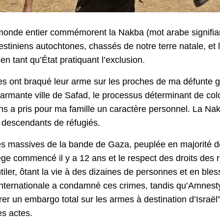
u monde entier commémorent la Nakba (mot arabe signifia
estiniens autochtones, chassés de notre terre natale, et
 en tant qu’État pratiquant l’exclusion.
tes ont braqué leur arme sur les proches de ma défunte 
armante ville de Safad, le processus déterminant de col
ons a pris pour ma famille un caractère personnel. La Na
s, descendants de réfugiés.
es massives de la bande de Gaza, peuplée en majorité de
ge commencé il y a 12 ans et le respect des droits des 
utiler, ôtant la vie à des dizaines de personnes et en ble
 internationale a condamné ces crimes, tandis qu’Amnest
r un embargo total sur les armes à destination d’Israël”,
es actes.