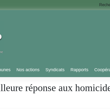
Rech
bunes
Nos actions
Syndicats
Rapports
Coopéra
illeure réponse aux homicide