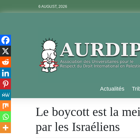
Skip
6 AUGUST, 2026
to
content
Aurdip
Actualités
Tri
Le boycott est la me
par les Israéliens