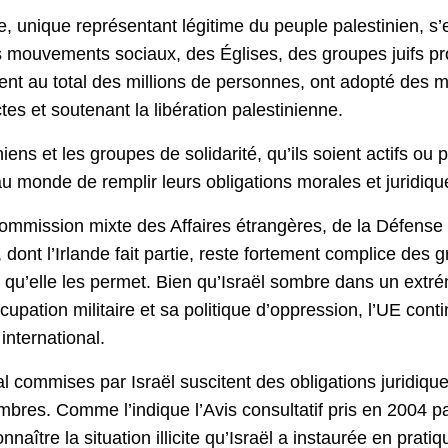
ine, unique représentant légitime du peuple palestinien
 mouvements sociaux, des Églises, des groupes juifs pr
ntent au total des millions de personnes, ont adopté des 
es et soutenant la libération palestinienne.
iniens et les groupes de solidarité, qu’ils soient actif
au monde de remplir leurs obligations morales et juridiq
Commission mixte des Affaires étrangères, de la Défens
E, dont l’Irlande fait partie, reste fortement complice des
s qu’elle les permet. Bien qu’Israël sombre dans un ext
pation militaire et sa politique d’oppression, l’UE conti
international.
al commises par Israël suscitent des obligations juridique
bres. Comme l’indique l’Avis consultatif pris en 2004 par
naître la situation illicite qu’Israël a instaurée en prati