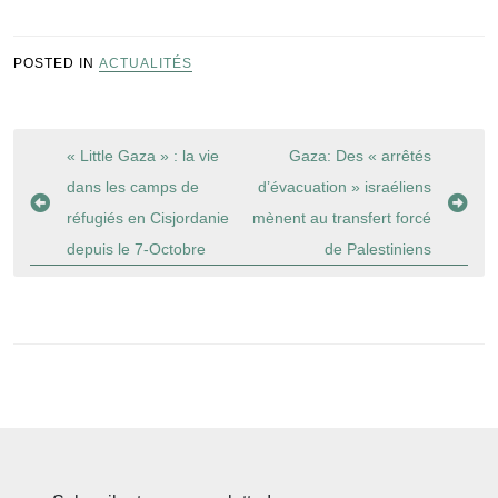
POSTED IN
ACTUALITÉS
Navigation
« Little Gaza » : la vie
Gaza: Des « arrêtés
de
dans les camps de
d’évacuation » israéliens
l’article
réfugiés en Cisjordanie
mènent au transfert forcé
depuis le 7-Octobre
de Palestiniens