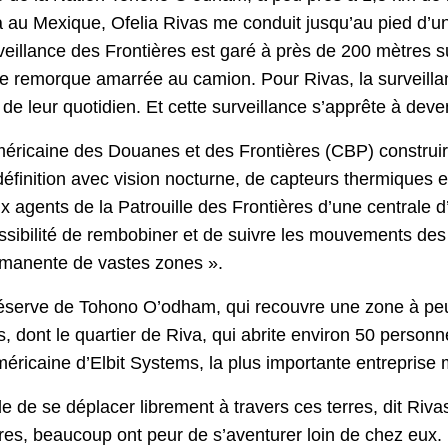
ora au Mexique, Ofelia Rivas me conduit jusqu’au pied d’
veillance des Frontières est garé à près de 200 mètres s
ne remorque amarrée au camion. Pour Rivas, la surveillan
de leur quotidien. Et cette surveillance s’apprête à deven
américaine des Douanes et des Frontières (CBP) construir
finition avec vision nocturne, de capteurs thermiques et
agents de la Patrouille des Frontières d’une centrale d’
ssibilité de rembobiner et de suivre les mouvements des 
rmanente de vastes zones ».
éserve de Tohono O’odham, qui recouvre une zone à peu 
s, dont le quartier de Riva, qui abrite environ 50 person
méricaine d’Elbit Systems, la plus importante entreprise mi
e de se déplacer librement à travers ces terres, dit Ri
ères, beaucoup ont peur de s’aventurer loin de chez eux.