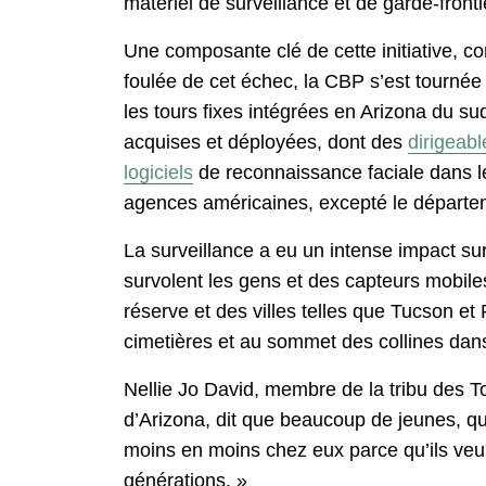
matériel de surveillance et de garde-fronti
Une composante clé de cette initiative, c
foulée de cet échec, la CBP s’est tournée v
les tours fixes intégrées en Arizona du su
acquises et déployées, dont des
dirigeabl
logiciels
de reconnaissance faciale dans l
agences américaines, excepté le départe
La surveillance a eu un intense impact s
survolent les gens et des capteurs mobile
réserve et des villes telles que Tucson e
cimetières et au sommet des collines dans
Nellie Jo David, membre de la tribu des To
d’Arizona, dit que beaucoup de jeunes, qui
moins en moins chez eux parce qu’ils veule
générations. »