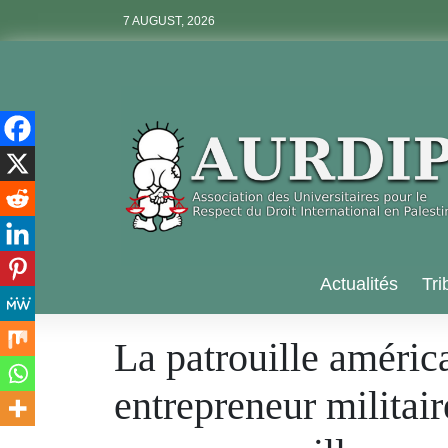
Skip
7 AUGUST, 2026
to
content
Aurdip
Actualités
Tri
La patrouille américa
entrepreneur militai