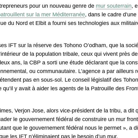
entrepreneurs pour un nouveau genre de
mur souterrain
, 
atrouillent sur la mer Méditerranée
, dans le cadre d’une
ue du Nord et Elbit a fourni ses technologies aux militair
 ses IFT sur la réserve des Tohono O’odham, que la soci
ntérieur de la population tribale, ceux qui vivent près d
 deux ans, la CBP a sorti une étude déclarant que la const
onnemental, ou communautaire. L’agence a par ailleurs r
s’étendent pas en sous-sol. Le conseil législatif des T
 qu’il y avait à aider les agents de la Patrouille des Fron
mes, Verjon Jose, alors vice-président de la tribu, a d
uader le gouvernement fédéral de construire un mur fronta
ant que le gouvernement fédéral nous le permet », a dit
que les IFT n’éliminaient pas le besoin d’un mur.