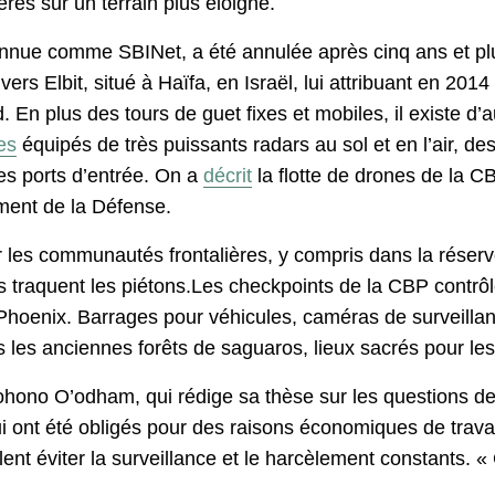
ères sur un terrain plus éloigné.
onnue comme SBINet, a été annulée après cinq ans et plu
ers Elbit, situé à Haïfa, en Israël, lui attribuant en 201
d. En plus des tours de guet fixes et mobiles, il existe d
es
équipés de très puissants radars au sol et en l’air, de
es ports d’entrée. On a
décrit
la flotte de drones de la 
ment de la Défense.
ur les communautés frontalières, y compris dans la rés
s traquent les piétons.Les checkpoints de la CBP contrôl
t Phoenix. Barrages pour véhicules, caméras de surveill
 les anciennes forêts de saguaros, lieux sacrés pour les
hono O’odham, qui rédige sa thèse sur les questions de s
 ont été obligés pour des raisons économiques de travail
nt éviter la surveillance et le harcèlement constants. « 