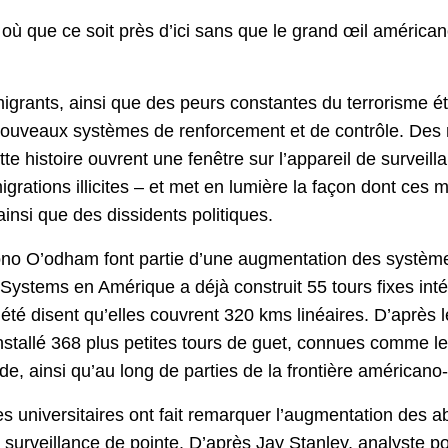
où que ce soit près d’ici sans que le grand œil américan
igrants, ainsi que des peurs constantes du terrorisme étr
nouveaux systèmes de renforcement et de contrôle. Des 
 histoire ouvrent une fenêtre sur l’appareil de surveil
igrations illicites – et met en lumière la façon dont ce
ainsi que des dissidents politiques.
hono O’odham font partie d’une augmentation des système
t Systems en Amérique a déjà construit 55 tours fixes int
iété disent qu’elles couvrent 320 kms linéaires. D’après l
 installé 368 plus petites tours de guet, connues comme 
e, ainsi qu’au long de parties de la frontière américan
s universitaires ont fait remarquer l’augmentation des a
urveillance de pointe. D’après Jay Stanley, analyste pol