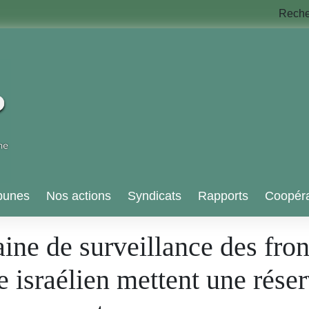
Rech
bunes
Nos actions
Syndicats
Rapports
Coopéra
ine de surveillance des fron
re israélien mettent une rés