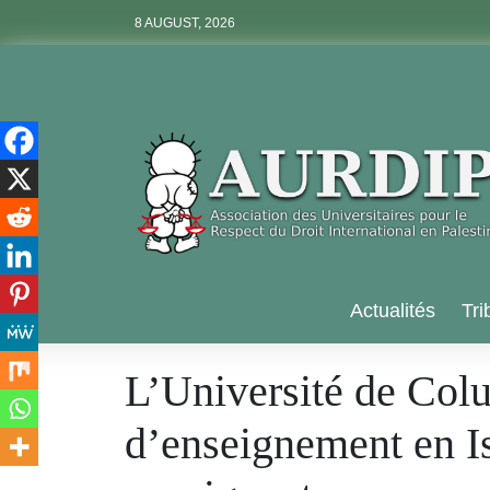
Skip
8 AUGUST, 2026
to
content
Aurdip
Actualités
Tri
L’Université de Colu
d’enseignement en Is