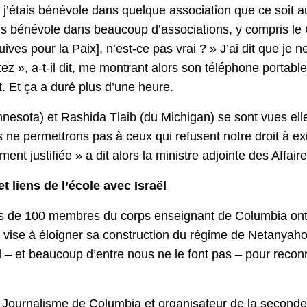
 j’étais bénévole dans quelque association que ce soit a
j’étais bénévole dans beaucoup d’associations, y compris l
ves pour la Paix], n’est-ce pas vrai ? » J’ai dit que je ne
z », a-t-il dit, me montrant alors son téléphone portable q
 Et ça a duré plus d’une heure.
nesota) et Rashida Tlaib (du Michigan) se sont vues ell
 ne permettrons pas à ceux qui refusent notre droit à ex
ment justifiée » a dit alors la ministre adjointe des Affair
t liens de l’école avec Israël
 de 100 membres du corps enseignant de Columbia ont réd
 vise à éloigner sa construction du régime de Netanyaho
l – et beaucoup d’entre nous ne le font pas – pour reconna
Journalisme de Columbia et organisateur de la seconde l