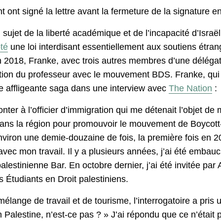
nt signé la lettre avant la fermeture de la signature e
sujet de la liberté académique et de l’incapacité d’Israë
té
une loi interdisant essentiellement aux soutiens étra
n 2018, Franke, avec trois autres membres d’une délégat
iation du professeur avec le mouvement BDS. Franke, qui
te affligeante saga dans une interview avec
The Nation
:
ter à l’officier d’immigration qui me détenait l’objet d
s dans la région pour promouvoir le mouvement de Boyco
l environ une demie-douzaine de fois, la première fois en
n avec mon travail. Il y a plusieurs années, j’ai été emba
estinienne Bar. En octobre dernier, j’ai été invitée par 
Étudiants en Droit palestiniens.
élange de travail et de tourisme, l’interrogatoire a pris un
Palestine, n’est-ce pas ? » J’ai répondu que ce n’était pa