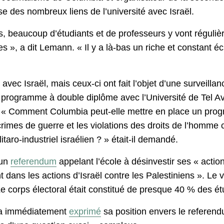
e des nombreux liens de l’université avec Israël.
, beaucoup d’étudiants et de professeurs y vont réguli
 », a dit Lemann. « Il y a là-bas un riche et constant éch
avec Israël, mais ceux-ci ont fait l’objet d’une surveill
programme à double diplôme avec l’Université de Tel Aviv 
 « Comment Columbia peut-elle mettre en place un pro
crimes de guerre et les violations des droits de l’homme 
taro-industriel israélien ? » était-il demandé.
 un
referendum
appelant l’école à désinvestir ses « action
nt dans les actions d’Israël contre les Palestiniens ». Le
 corps électoral était constitué de presque 40 % des étu
, a immédiatement
exprimé
sa position envers le referendu