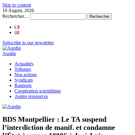
Skip to content
10 August, 2026
Rechercher…
Subscribe to our newsletter
Aurdip
Actualités
Tribunes
Nos actions
Syndicats
Rapports
Coopération scientifique
Autres ressources
BDS Montpellier : Le TA suspend
l’interdiction de manif. et condamne