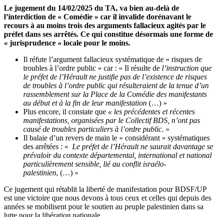
Le jugement du 14/02/2025 du TA, va bien au-delà de
l’interdiction de « Comédie » car il invalide dorénavant le
recours à au moins trois des arguments fallacieux agités par le
préfet dans ses arrêtés. Ce qui constitue désormais une forme de
« jurisprudence « locale pour le moins.
Il réfute l’argument fallacieux systématique de « risques de
troubles à l’ordre public » car : « Il résulte de
l’instruction que
le préfet de l’Hérault ne justifie pas de l’existence de risques
de troubles à l’ordre public qui résulteraient de la tenue d’un
rassemblement sur la Place de la Comédie des manifestants
au début et à la fin de leur manifestation
(…) »
Plus encore, il constate que
« les précédentes et récentes
manifestations, organisées par le Collectif BDS, n’ont pas
causé de troubles particuliers à l’ordre public
. »
Il balaie d’un revers de main le « considérant » systématiques
des arrêtées : «
Le préfet de l’Hérault ne saurait davantage se
prévaloir du contexte départemental, international et national
particulièrement sensible, lié au conflit israélo-
palestinien
, (…) »
Ce jugement qui rétablit la liberté de manifestation pour BDSF/UP
est une victoire que nous devons à tous ceux et celles qui depuis des
années se mobilisent pour le soutien au peuple palestinien dans sa
lutte pour la libération nationale.