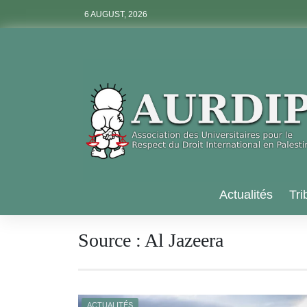
Skip
6 AUGUST, 2026
to
content
Aurdip
Actualités
Tri
Source :
Al Jazeera
ACTUALITÉS