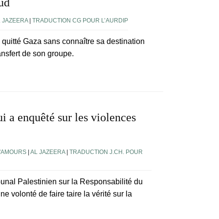
Sud
L JAZEERA
|
TRADUCTION CG POUR L’AURDIP
 quitté Gaza sans connaître sa destination
transfert de son groupe.
i a enquêté sur les violences
D'AMOURS
|
AL JAZEERA
|
TRADUCTION J.CH. POUR
unal Palestinien sur la Responsabilité du
e volonté de faire taire la vérité sur la