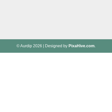
© Aurdip 2026
|
Designed by
PixaHive.com
.