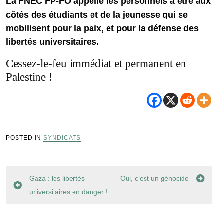
La FNEC FP-FO appelle les personnels à être aux
côtés des étudiants et de la jeunesse qui se
mobilisent pour la paix, et pour la défense des
libertés universitaires.
Cessez-le-feu immédiat et permanent en
Palestine !
POSTED IN
SYNDICATS
Navigation
Gaza : les libertés
Oui, c’est un génocide
de
universitaires en danger !
l’article