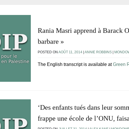
Rania Masri apprend à Barack O
barbare »
POSTED ON
AOÛT 11, 2014
|
ANNIE ROBBINS
|
MONDOW
The English transcript is available at
Green R
‘Des enfants tués dans leur sommei
frappe une école de l’ONU, fais