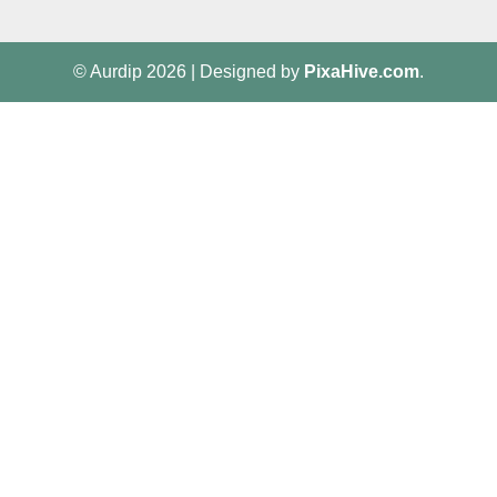
© Aurdip 2026
|
Designed by
PixaHive.com
.