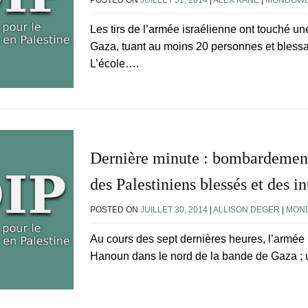
POSTED ON
JUILLET 31, 2014
|
ALEX KANE
|
MONDOWE
Les tirs de l’armée israélienne ont touché u
Gaza, tuant au moins 20 personnes et blessa
L’école….
Dernière minute : bombardement
des Palestiniens blessés et des i
POSTED ON
JUILLET 30, 2014
|
ALLISON DEGER
|
MON
Au cours des sept dernières heures, l’armée 
Hanoun dans le nord de la bande de Gaza ; un