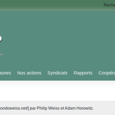
Rech
bunes
Nos actions
Syndicats
Rapports
Coopéra
/mondoweiss.net/] par Philip Weiss et Adam Horowitz.