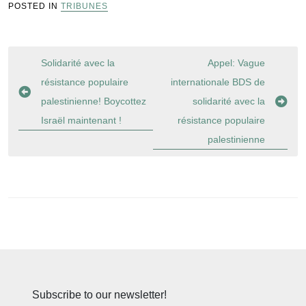
POSTED IN
TRIBUNES
Navigation
Solidarité avec la
Appel: Vague
de
résistance populaire
internationale BDS de
l’article
palestinienne! Boycottez
solidarité avec la
Israël maintenant !
résistance populaire
palestinienne
Subscribe to our newsletter!