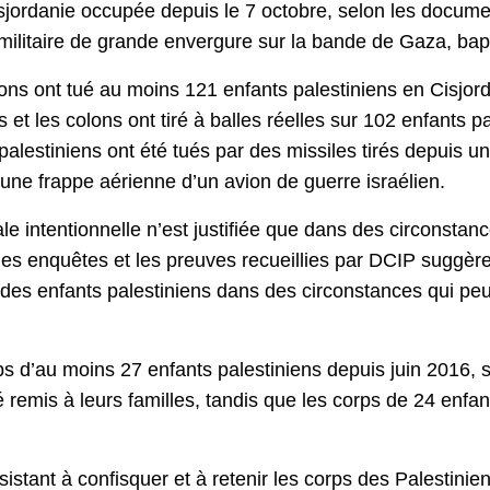
sjordanie occupée depuis le 7 octobre, selon les documen
 militaire de grande envergure sur la bande de Gaza, bap
olons ont tué au moins 121 enfants palestiniens en Cisjo
s et les colons ont tiré à balles réelles sur 102 enfants p
palestiniens ont été tués par des missiles tirés depuis u
d’une frappe aérienne d’un avion de guerre israélien.
étale intentionnelle n’est justifiée que dans des circonsta
es enquêtes et les preuves recueillies par DCIP suggère
tre des enfants palestiniens dans des circonstances qui p
ps d’au moins 27 enfants palestiniens depuis juin 2016, 
 remis à leurs familles, tandis que les corps de 24 enfan
istant à confisquer et à retenir les corps des Palestinien