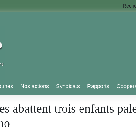
Rech
bunes
Nos actions
Syndicats
Rapports
Coopéra
es abattent trois enfants pal
ho