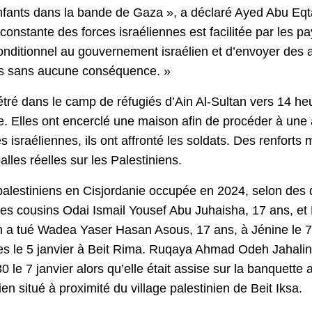
nfants dans la bande de Gaza », a déclaré Ayed Abu Eq
constante des forces israéliennes est facilitée par les pa
nconditionnel au gouvernement israélien et d’envoyer des 
iens sans aucune conséquence. »
tré dans le camp de réfugiés d’Ain Al-Sultan vers 14 heur
. Elles ont encerclé une maison afin de procéder à une a
israéliennes, ils ont affronté les soldats. Des renforts m
lles réelles sur les Palestiniens.
 palestiniens en Cisjordanie occupée en 2024, selon des
tu les cousins Odai Ismail Yousef Abu Juhaisha, 17 ans,
n a tué Wadea Yaser Hasan Asous, 17 ans, à Jénine le 7 
nnes le 5 janvier à Beit Rima. Ruqaya Ahmad Odeh Jahalin,
0 le 7 janvier alors qu’elle était assise sur la banquette 
ien situé à proximité du village palestinien de Beit Iksa.