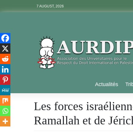
Skip
7 AUGUST, 2026
to
content
Aurdip
Actualités
Tri
Les forces israélienn
Ramallah et de Jéric