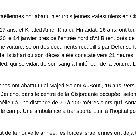
aéliennes ont abattu hier trois jeunes Palestiniens en C
ns, et Khaled Amer Khaled Hmaidat, 16 ans, ont tous d
 30 le 14 janvier près de l’entrée nord d’Al-Bireh, près 
ne voiture, selon des documents recueillis par Defense fo
tal Istishari où son décès a été constaté vers 21 heures
d, qui se vidait de son sang à l’intérieur de la voiture. 
ennes ont abattu Luai Majed Salem Al-Soufi, 16 ans, vers
e Jéricho, dans le centre de la Cisjordanie occupée, selo
raélien à une distance de 70 à 100 mètres alors qu’il sorta
 le camp. Une ambulance a transporté Luai à l’hôpital g
de la nouvelle année, les forces israéliennes ont déjà t