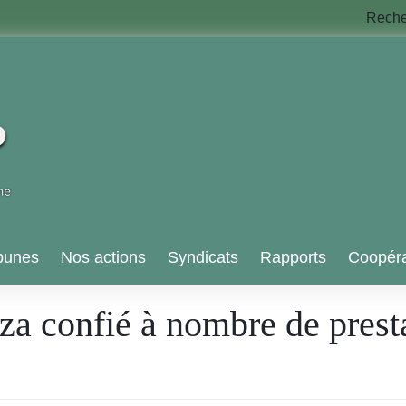
Rech
bunes
Nos actions
Syndicats
Rapports
Coopéra
a confié à nombre de presta