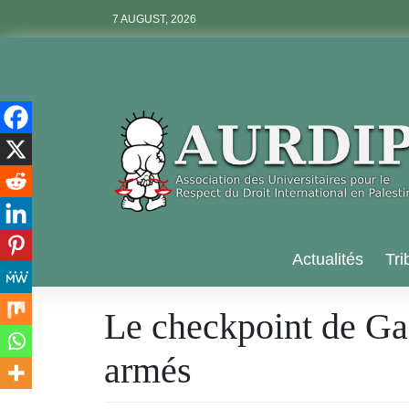
Skip
7 AUGUST, 2026
to
content
Aurdip
Actualités
Tri
Le checkpoint de Gaz
armés