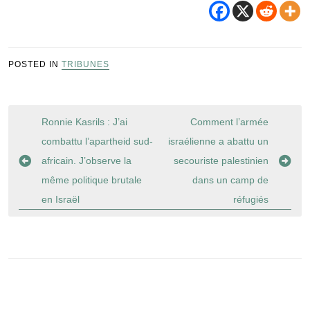
POSTED IN
TRIBUNES
Navigation
Ronnie Kasrils : J’ai
Comment l’armée
de
combattu l’apartheid sud-
israélienne a abattu un
l’article
africain. J’observe la
secouriste palestinien
même politique brutale
dans un camp de
en Israël
réfugiés