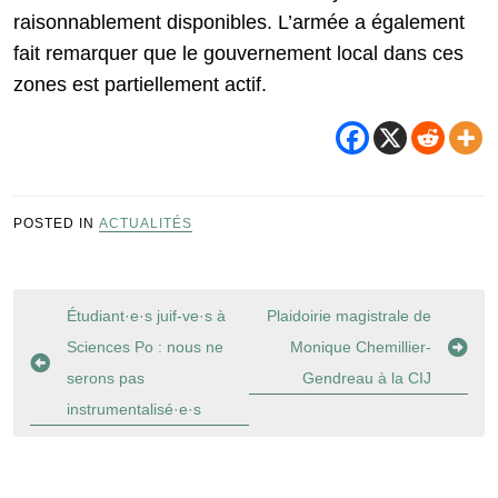
raisonnablement disponibles. L’armée a également
fait remarquer que le gouvernement local dans ces
zones est partiellement actif.
POSTED IN
ACTUALITÉS
Navigation
Étudiant·e·s juif-ve·s à
Plaidoirie magistrale de
de
Sciences Po : nous ne
Monique Chemillier-
l’article
serons pas
Gendreau à la CIJ
instrumentalisé·e·s