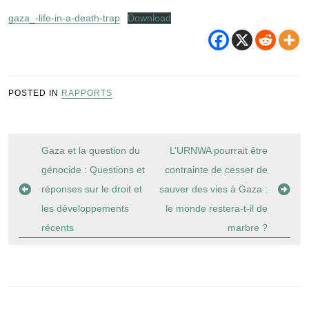
gaza_-life-in-a-death-trap
Download
POSTED IN
RAPPORTS
Navigation
Gaza et la question du
L’URNWA pourrait être
de
génocide : Questions et
contrainte de cesser de
l’article
réponses sur le droit et
sauver des vies à Gaza :
les développements
le monde restera-t-il de
récents
marbre ?