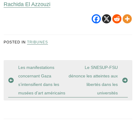
Rachida El Azzouzi
POSTED IN
TRIBUNES
Navigation
Les manifestations
Le SNESUP-FSU
de
concernant Gaza
dénonce les atteintes aux
l’article
s’intensifient dans les
libertés dans les
musées d’art américains
universités