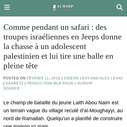
Skip
to
content
Comme pendant un safari : des
troupes israéliennes en Jeeps donne
la chasse à un adolescent
palestinien et lui tire une balle en
pleine tête
POSTED ON
FÉVRIER 11, 2018
|
GIDEON LEVY AND ALEX LEVAC
|
HAARETZ
|
TRADUCTION MLB POUR L'AURDIP
SOURCE
Le champ de bataille du jeune Laith Abou Naim est
un terrain vague du village reculé d’al-Moughayyi, au
nord de Ramallah. Quelqu’un a planifié de construire
une maison ici mais….