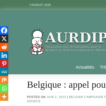
Skip
7 AUGUST, 2026
to
content
Aurdip
Actualités
Tri
Belgique : appel pou
POSTED ON
JUIN 2, 2015
|
BELGIAN CAMPGAIGN F
SOURCE