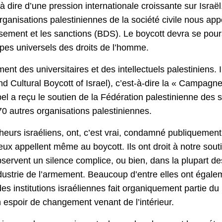
t à dire d’une pression internationale croissante sur Isr
organisations palestiniennes de la société civile nous ap
issement et les sanctions (BDS). Le boycott devra se pours
ncipes universels des droits de l’homme.
nt des universitaires et des intellectuels palestiniens
 Cultural Boycott of Israel), c’est-à-dire la « Campagne
pel a reçu le soutien de la Fédération palestinienne des
0 autres organisations palestiniennes.
urs israéliens, ont, c’est vrai, condamné publiquement l
 appellent même au boycott. Ils ont droit à notre soutien
bservent un silence complice, ou bien, dans la plupart de
’industrie de l’armement. Beaucoup d’entre elles ont égal
es institutions israéliennes fait organiquement partie du p
n espoir de changement venant de l’intérieur.