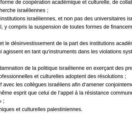
te forme de coopération académique et culturelle, de col
cherche israéliennes ;
stitutions israéliennes, et non pas des universitaires isra
nal, y compris la suspension de toutes formes de financ
et le désinvestissement de la part des institutions académ
i agissent en tant qu’instruments dans les violations sys
amnation de la politique israélienne en exerçant des pre
essionnelles et culturelles adoptent des résolutions ;
f avec les collègues israéliens afin d’amener conjointemen
 même esprit que celui de l’appel à la résistance commune
» ;
miques et culturelles palestiniennes.