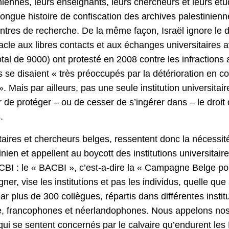
iennes, leurs enseignants, leurs chercheurs et leurs ét
e longue histoire de confiscation des archives palestinien
ntres de recherche. De la même façon, Israël ignore le dro
acle aux libres contacts et aux échanges universitaires 
otal de 9000) ont protesté en 2008 contre les infractions a
 se disaient « très préoccupés par la détérioration en
 Mais par ailleurs, pas une seule institution universitai
de protéger – ou de cesser de s’ingérer dans – le droit 
.
taires et chercheurs belges, ressentent donc la nécessité
inien et appellent au boycott des institutions universitai
BI : le « BACBI », c’est-a-dire la « Campagne Belge po
igner, vise les institutions et pas les individus, quelle que
 plus de 300 collègues, répartis dans différentes institu
, francophones et néerlandophones. Nous appelons nos au
i se sentent concernés par le calvaire qu’endurent les P