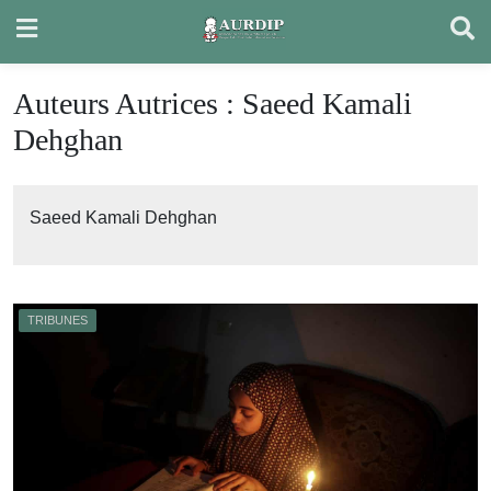
Skip
to
content
Auteurs Autrices :
Saeed Kamali
Dehghan
Saeed Kamali Dehghan
TRIBUNES