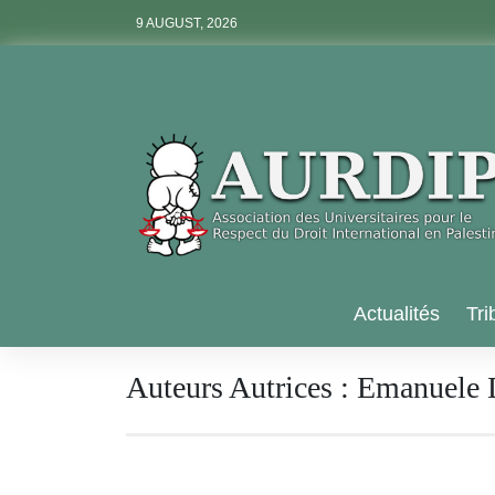
Skip
9 AUGUST, 2026
to
content
Aurdip
Actualités
Tri
Auteurs Autrices :
Emanuele 