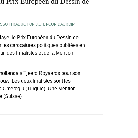
du Prix Européen du Dessin de
OSSO
|
TRADUCTION J.CH. POUR L’AURDIP
 Haye, le Prix Européen du Dessin de
ur les carocatures politiques publiées en
, des Finalistes et de la Mention
r hollandais Tjeerd Royaards pour son
ouw. Les deux finalistes sont les
ra Ömeroglu (Turquie). Une Mention
e (Suisse).