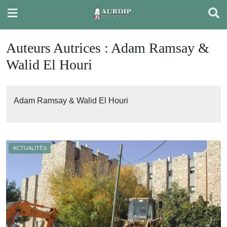
Skip
to
content
Auteurs Autrices :
Adam Ramsay &
Walid El Houri
Adam Ramsay & Walid El Houri
ACTUALITÉS