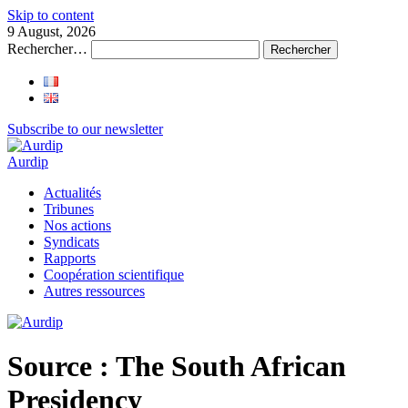
Skip to content
9 August, 2026
Rechercher…
Subscribe to our newsletter
Aurdip
Actualités
Tribunes
Nos actions
Syndicats
Rapports
Coopération scientifique
Autres ressources
Source :
The South African
Presidency