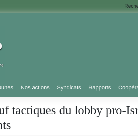
Rech
bunes
Nos actions
Syndicats
Rapports
Coopéra
f tactiques du lobby pro-Isr
nts