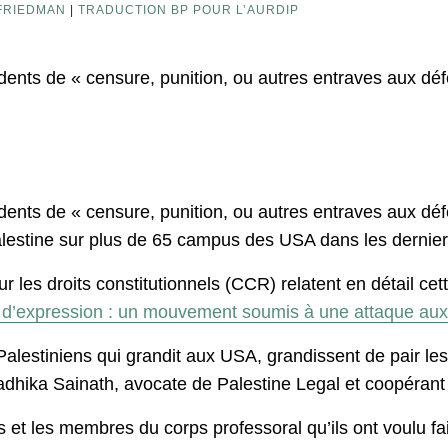
FRIEDMAN
|
TRADUCTION BP POUR L’AURDIP
idents de « censure, punition, ou autres entraves aux dé
idents de « censure, punition, ou autres entraves aux dé
 Palestine sur plus de 65 campus des USA dans les dernier
r les droits constitutionnels (CCR) relatent en détail ce
té d’expression : un mouvement soumis à une attaque aux
lestiniens qui grandit aux USA, grandissent de pair les 
 Radhika Sainath, avocate de Palestine Legal et coopéran
 et les membres du corps professoral qu’ils ont voulu fair