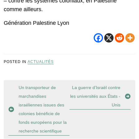
– contre les systèmes coloniaux, en Palestine
comme ailleurs.
Génération Palestine Lyon
POSTED IN
ACTUALITÉS
Navigation
Un transporteur de
La guerre d’Israël contre
de
marchandises
les universités aux États -
l’article
israéliennes issues des
Unis
colonies bénéficie de
fonds européens pour la
recherche scientifique