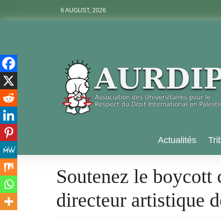
Skip
6 AUGUST, 2026
to
content
Aurdip
Actualités
Tri
Soutenez le boycott c
directeur artistique