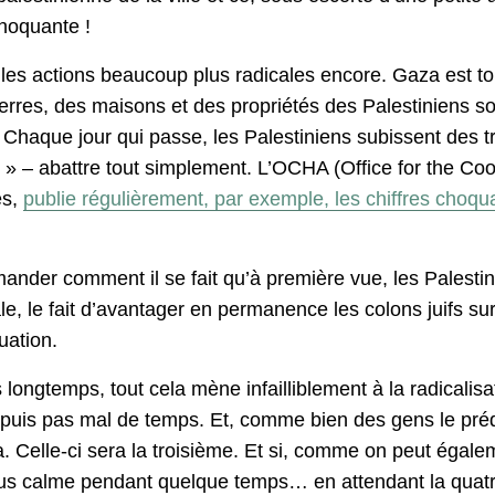
choquante !
les actions beaucoup plus radicales encore. Gaza est tou
erres, des maisons et des propriétés des Palestiniens s
Chaque jour qui passe, les Palestiniens subissent des tr
e » – abattre tout simplement. L’OCHA (Office for the Co
es,
publie régulièrement, par exemple, les chiffres choqua
ander comment il se fait qu’à première vue, les Palestin
le, le fait d’avantager en permanence les colons juifs sur 
uation.
ngtemps, tout cela mène infailliblement à la radicalisat
depuis pas mal de temps. Et, comme bien des gens le pré
Celle-ci sera la troisième. Et si, comme on peut égaleme
plus calme pendant quelque temps… en attendant la quatri