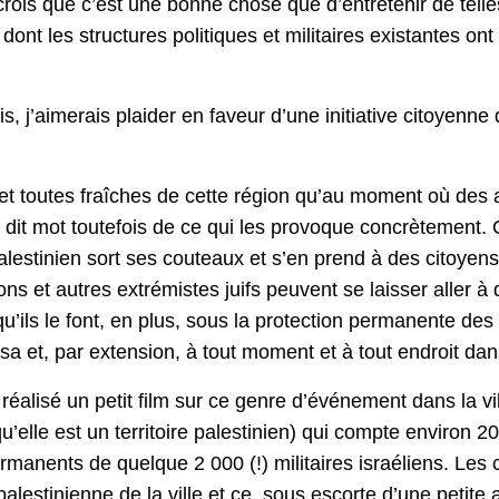
 crois que c’est une bonne chose que d’entretenir de telle
dont les structures politiques et militaires existantes o
, j’aimerais plaider en faveur d’une initiative citoyenne d
t toutes fraîches de cette région qu’au moment où des a
s dit mot toutefois de ce qui les provoque concrètement.
palestinien sort ses couteaux et s’en prend à des citoyens
ns et autres extrémistes juifs peuvent se laisser aller 
ls le font, en plus, sous la protection permanente des mi
sa et, par extension, à tout moment et à tout endroit dan
alisé un petit film sur ce genre d’événement dans la vil
qu’elle est un territoire palestinien) qui compte environ 
ermanents de quelque 2 000 (!) militaires israéliens. Les 
palestinienne de la ville et ce, sous escorte d’une petit