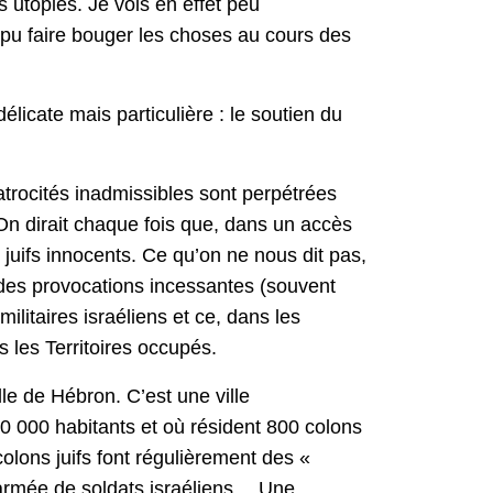
s utopies. Je vois en effet peu
nt pu faire bouger les choses au cours des
élicate mais particulière : le soutien du
trocités inadmissibles sont perpétrées
 On dirait chaque fois que, dans un accès
 juifs innocents. Ce qu’on ne nous dit pas,
à des provocations incessantes (souvent
litaires israéliens et ce, dans les
s les Territoires occupés.
le de Hébron. C’est une ville
200 000 habitants et où résident 800 colons
colons juifs font régulièrement des «
e armée de soldats israéliens… Une