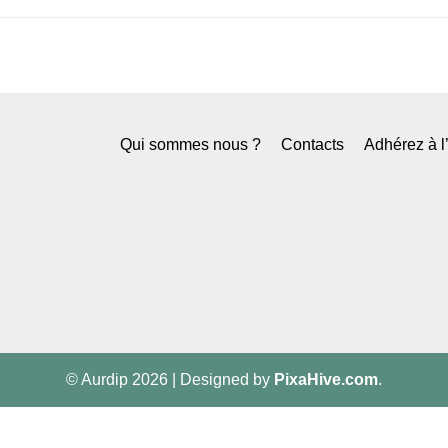
Qui sommes nous ?
Contacts
Adhérez à 
© Aurdip 2026
|
Designed by
PixaHive.com
.