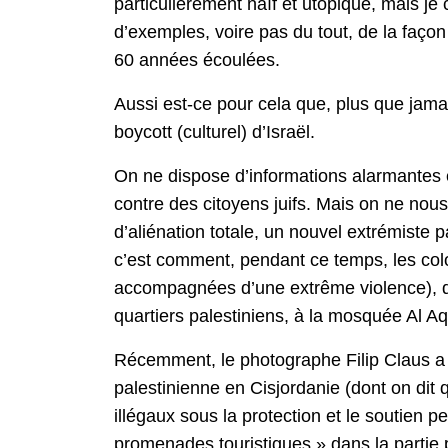
particulièrement naïf et utopique, mais je
d’exemples, voire pas du tout, de la façon 
60 années écoulées.
Aussi est-ce pour cela que, plus que jamais
boycott (culturel) d’Israël.
On ne dispose d’informations alarmantes e
contre des citoyens juifs. Mais on ne nou
d’aliénation totale, un nouvel extrémiste 
c’est comment, pendant ce temps, les colo
accompagnées d’une extrême violence), qu’i
quartiers palestiniens, à la mosquée Al Aq
Récemment, le photographe Filip Claus a ré
palestinienne en Cisjordanie (dont on dit 
illégaux sous la protection et le soutien p
promenades touristiques » dans la partie 