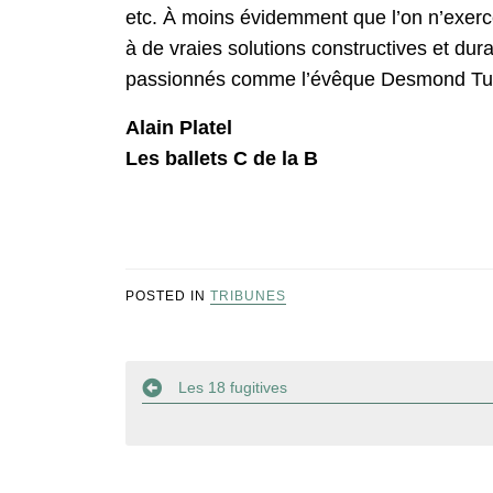
etc. À moins évidemment que l’on n’exerce
à de vraies solutions constructives et dura
passionnés comme l’évêque Desmond Tutu,
Alain Platel
Les ballets C de la B
POSTED IN
TRIBUNES
Navigation
Les 18 fugitives
de
l’article