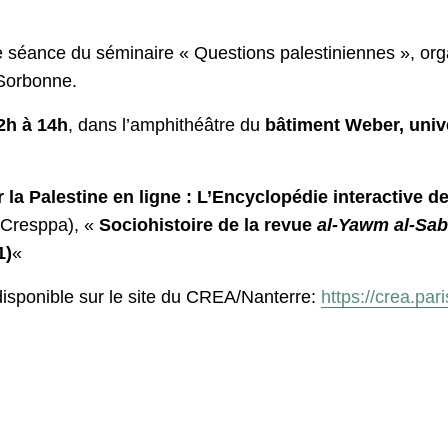
aine séance du séminaire « Questions palestiniennes », org
Sorbonne.
12h à 14h
, dans l’amphithéâtre du
bâtiment Weber, unive
 la Palestine en ligne : L’Encyclopédie interactive d
, Cresppa), «
Sociohistoire de la revue
al-Yawm al-Sab
1)
«
isponible sur le site du CREA/Nanterre:
https://crea.par