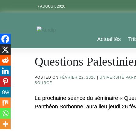
Skip
7 AUGUST, 2026
to
content
Aurdip
Actualités
Tri
Questions Palestinie
POSTED ON
FÉVRIER 22, 2026
|
UNIVERSITÉ PAR
SOURCE
La prochaine séance du séminaire « Questi
Panthéon Sorbonne, aura lieu jeudi 26 fév