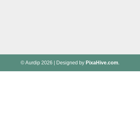
© Aurdip 2026
|
Designed by
PixaHive.com
.