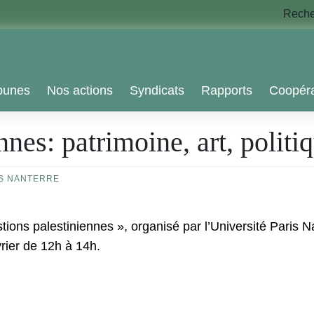
Rech
bunes
Nos actions
Syndicats
Rapports
Coopéra
nnes: patrimoine, art, polit
IS NANTERRE
ons palestiniennes », organisé par l’Université Paris N
rier de 12h à 14h.