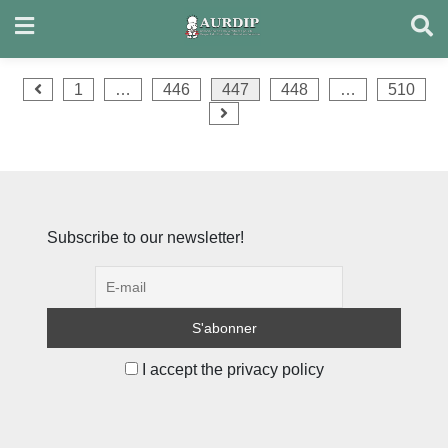
Skip
to
content
Pagination
1
…
446
447
448
…
510
des
publications
Subscribe to our newsletter!
I accept the privacy policy