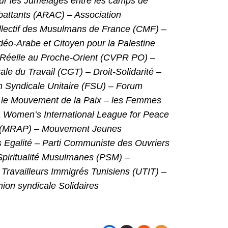
our les Jumelages entre les camps de
mbattants (ARAC) – Association
ollectif des Musulmans de France (CMF) –
udéo-Arabe et Citoyen pour la Palestine
ix Réelle au Proche-Orient (CVPR PO) –
le du Travail (CGT) – Droit-Solidarité –
n Syndicale Unitaire (FSU) – Forum
– le Mouvement de la Paix – les Femmes
 la Women’s International League for Peace
es (MRAP) – Mouvement Jeunes
 Egalité – Parti Communiste des Ouvriers
Spiritualité Musulmanes (PSM) –
 Travailleurs Immigrés Tunisiens (UTIT) –
ion syndicale Solidaires