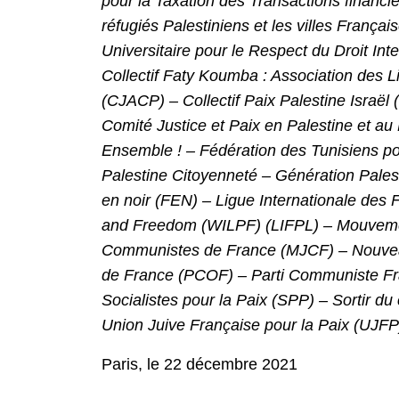
pour la Taxation des Transactions financi
réfugiés Palestiniens et les villes Fran
Universitaire pour le Respect du Droit I
Collectif Faty Koumba : Association des L
(CJACP) – Collectif Paix Palestine Israë
Comité Justice et Paix en Palestine et au
Ensemble ! – Fédération des Tunisiens p
Palestine Citoyenneté – Génération Pale
en noir (FEN) – Ligue Internationale des 
and Freedom (WILPF) (LIFPL) – Mouvemen
Communistes de France (MJCF) – Nouveau 
de France (PCOF) – Parti Communiste Fra
Socialistes pour la Paix (SPP) – Sortir d
Union Juive Française pour la Paix (UJFP
Paris, le 22 décembre 2021