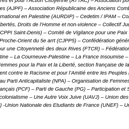
ères et pour l’Action Citoyenne (ATTAC) – Association p
çaises (AJPF) – Association Républicaine des Anciens Co
nternational en Palestine (AURDIP) – Cedetim / IPAM – C
ibertés, Droits de l’Homme et non-violence – Collectif J
l (CPPI Saint-Denis) – Comité de Vigilance pour une Pa
 Proche-Orient du 5e arrt (CJPP5) – Confédération généra
our une Citoyenneté des deux Rives (FTCR) – Fédératio
stine – La Courneuve-Palestine – La France Insoumise 
Femmes pour la Paix et la Liberté, section française de
t contre le Racisme et pour l’Amitié entre les Peupl
Parti Anticapitaliste (NPA) – Organisation de Femmes
nçais (PCF) – Parti de Gauche (PG) – Participation et 
u colonialisme – Une Autre Voix Juive (UAVJ) – Union des
) -Union Nationale des Etudiants de France (UNEF) – Un