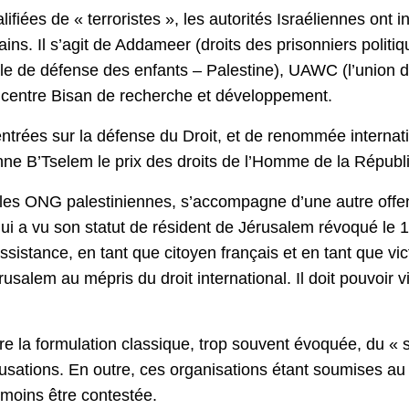
fiées de « terroristes », les autorités Israéliennes ont i
ins. Il s’agit de Addameer (droits des prisonniers polit
ale de défense des enfants – Palestine), UAWC (l’union d
 centre Bisan de recherche et développement.
ntrées sur la défense du Droit, et de renommée interna
ienne B’Tselem le prix des droits de l’Homme de la Répu
re les ONG palestiniennes, s’accompagne d’une autre offe
qui a vu son statut de résident de Jérusalem révoqué le
 assistance, en tant que citoyen français et en tant que vi
salem au mépris du droit international. Il doit pouvoir v
ière la formulation classique, trop souvent évoquée, du «
sations. En outre, ces organisations étant soumises au dro
e moins être contestée.