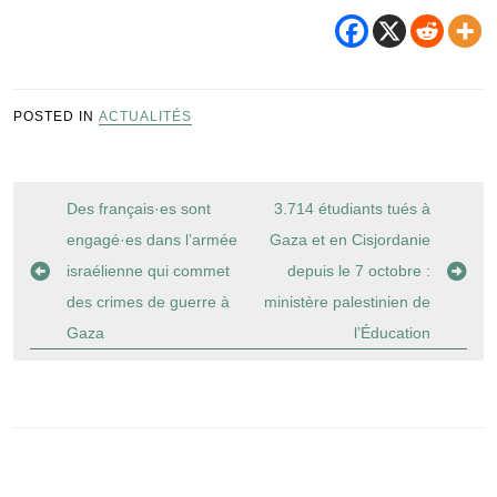
POSTED IN
ACTUALITÉS
Navigation
Des français·es sont
3.714 étudiants tués à
de
engagé·es dans l’armée
Gaza et en Cisjordanie
l’article
israélienne qui commet
depuis le 7 octobre :
des crimes de guerre à
ministère palestinien de
Gaza
l’Éducation