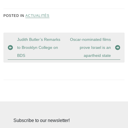
POSTED IN
ACTUALITÉS
Navigation
Judith Butler’s Remarks
Oscar-nominated films
de
to Brooklyn College on
prove Israel is an
l’article
BDS
apartheid state
Subscribe to our newsletter!