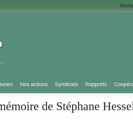
Rech
bunes
Nos actions
Syndicats
Rapports
Coopéra
mémoire de Stéphane Hesse