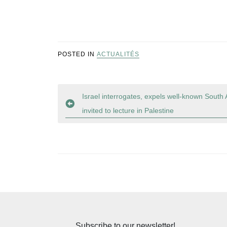
POSTED IN
ACTUALITÉS
Navigation
Israel interrogates, expels well-known South 
invited to lecture in Palestine
de
l’article
Subscribe to our newsletter!