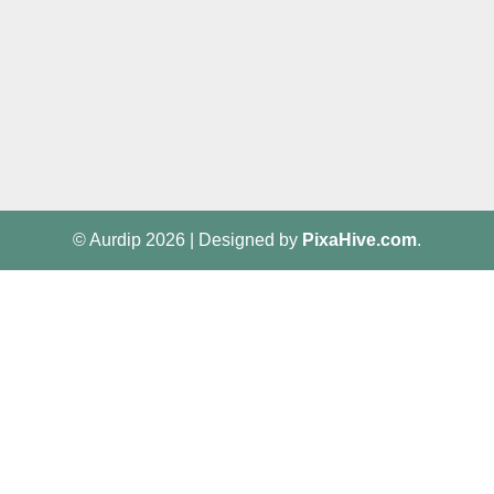
© Aurdip 2026
|
Designed by
PixaHive.com
.