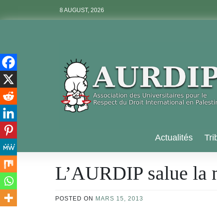
Skip
8 AUGUST, 2026
to
content
Aurdip
Actualités
Tri
L’AURDIP salue la 
POSTED ON
MARS 15, 2013