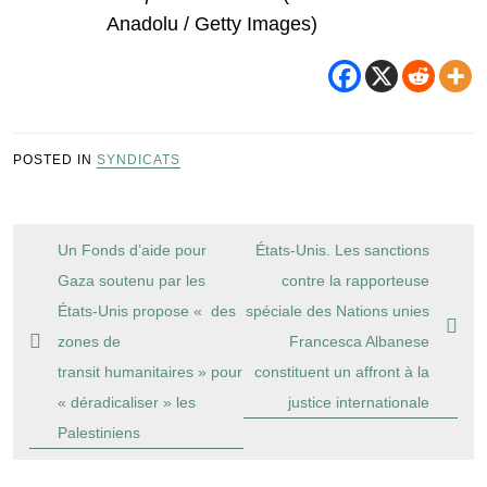
Anadolu / Getty Images)
POSTED IN
SYNDICATS
Navigation
Un Fonds d’aide pour
États-Unis. Les sanctions
de
Gaza soutenu par les
contre la rapporteuse
l’article
États-Unis propose « des
spéciale des Nations unies
zones de
Francesca Albanese
transit humanitaires » pour
constituent un affront à la
« déradicaliser » les
justice internationale
Palestiniens