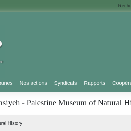
Rech
bunes
Nos actions
Syndicats
Rapports
Coopéra
iyeh - Palestine Museum of Natural Hi
ral History