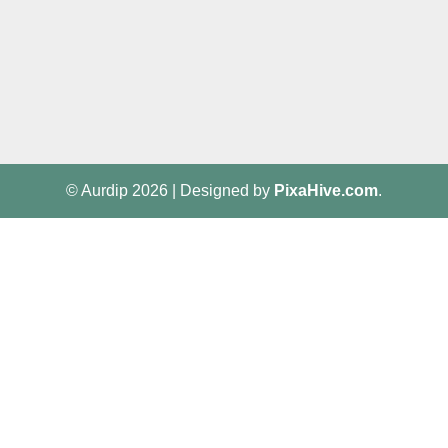
© Aurdip 2026
|
Designed by
PixaHive.com
.