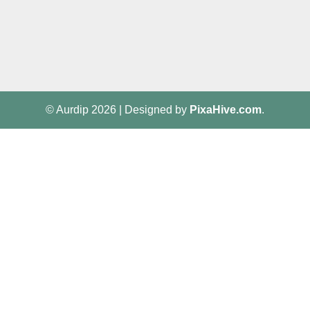
© Aurdip 2026
|
Designed by
PixaHive.com
.