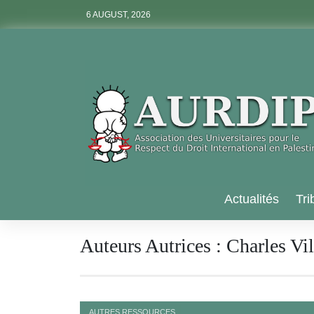
Skip
6 AUGUST, 2026
to
content
Aurdip
Actualités
Tri
Auteurs Autrices :
Charles Vil
AUTRES RESSOURCES